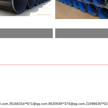
3.com
,3516631b**
671@qq.com
,8520938**
374@qq.com
,22496635**
02