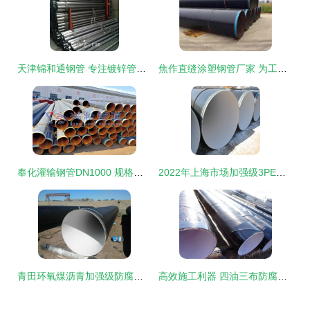
天津锦和通钢管 专注镀锌管与钢管的诚信企业，品质与细节值得信赖
焦作直缝涂塑钢管厂家 为工程建设提供可靠的保温管道解决方案
奉化灌输钢管DN1000 规格、应用与长度考量
2022年上海市场加强级3PE防腐钢管应用与发展分析
青田环氧煤沥青加强级防腐钢管 构筑坚固防线的卓越之选
高效施工利器 四油三布防腐保温钢管在甘肃省的应用优势