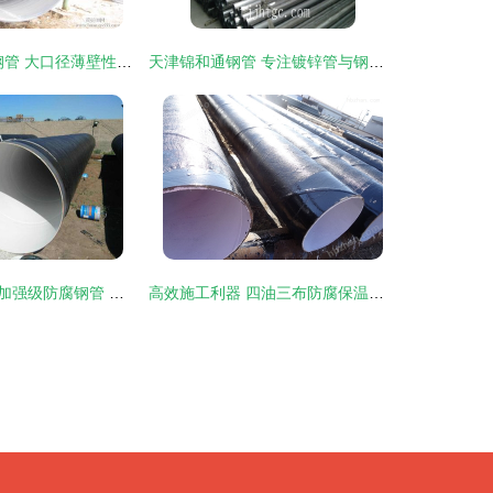
优质Q235焊接钢管 大口径薄壁性能解析与天津厂家产品介绍
天津锦和通钢管 专注镀锌管与钢管的诚信企业，品质与细节值得信赖
青田环氧煤沥青加强级防腐钢管 构筑坚固防线的卓越之选
高效施工利器 四油三布防腐保温钢管在甘肃省的应用优势