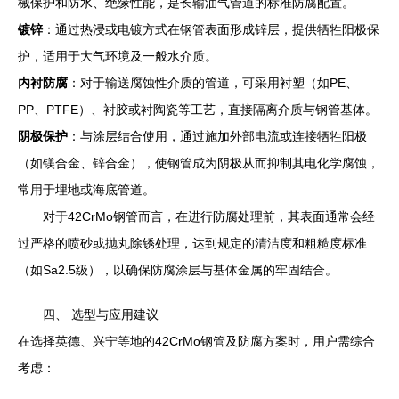
械保护和防水、绝缘性能，是长输油气管道的标准防腐配置。
镀锌
：通过热浸或电镀方式在钢管表面形成锌层，提供牺牲阳极保
护，适用于大气环境及一般水介质。
内衬防腐
：对于输送腐蚀性介质的管道，可采用衬塑（如PE、
PP、PTFE）、衬胶或衬陶瓷等工艺，直接隔离介质与钢管基体。
阴极保护
：与涂层结合使用，通过施加外部电流或连接牺牲阳极
（如镁合金、锌合金），使钢管成为阴极从而抑制其电化学腐蚀，
常用于埋地或海底管道。
对于42CrMo钢管而言，在进行防腐处理前，其表面通常会经
过严格的喷砂或抛丸除锈处理，达到规定的清洁度和粗糙度标准
（如Sa2.5级），以确保防腐涂层与基体金属的牢固结合。
四、 选型与应用建议
在选择英德、兴宁等地的42CrMo钢管及防腐方案时，用户需综合
考虑：