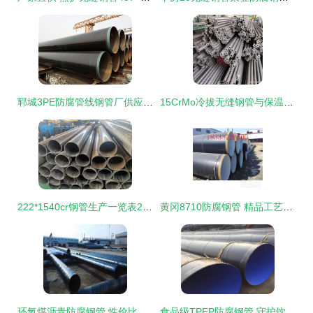
郓城3PE防腐管线钢管厂供应专业防腐钢管，品质保障来源明确
15CrMo冷拔无缝钢管与保温钢管 产品质量深度解析
222*1540cr钢管生产一览表2022已更新(今日/推荐) 防腐钢管行业新标杆
黄冈8710防腐钢管 精品工艺成就精致品质
环氧煤沥青防腐钢管 性价比之选，品质与价值的双重保障
食品级TPEP防腐钢管 守护饮水安全，铸就健康防线